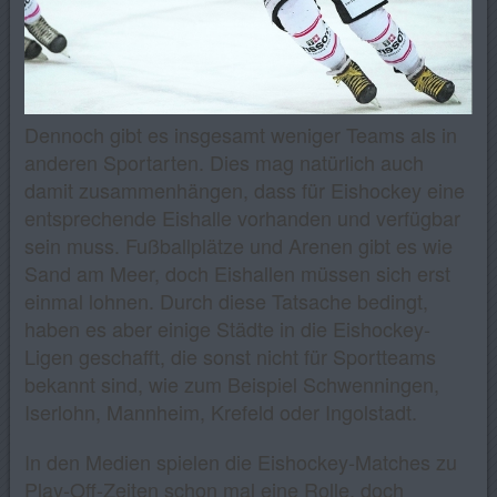
Dennoch gibt es insgesamt weniger Teams als in
anderen Sportarten. Dies mag natürlich auch
damit zusammenhängen, dass für Eishockey eine
entsprechende Eishalle vorhanden und verfügbar
sein muss. Fußballplätze und Arenen gibt es wie
Sand am Meer, doch Eishallen müssen sich erst
einmal lohnen. Durch diese Tatsache bedingt,
haben es aber einige Städte in die Eishockey-
Ligen geschafft, die sonst nicht für Sportteams
bekannt sind, wie zum Beispiel Schwenningen,
Iserlohn, Mannheim, Krefeld oder Ingolstadt.
In den Medien spielen die Eishockey-Matches zu
Play-Off-Zeiten schon mal eine Rolle, doch