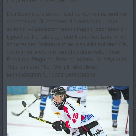
Das Besondere an den Eishockey-Teams sind die
spannenden Clubnamen, die entweder – aber
seltener – Sponsorennamen tragen, oder aber ein
typisches Tier als Logo und Name besitzen. In der
kommenden Saison wird es also wild auf dem Eis,
denn unter anderem kämpfen dann Adler, Haie,
Eisbären, Pinguine, Panther, Hähne, Grizzlys und
Tiger um den Titel. Verteilt sind diese
Mannschaften auf ganz Deutschland.