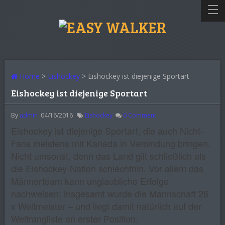
Home
>
Eishockey
> Eishockey ist diejenige Sportart
Eishockey ist diejenige Sportart
By
admin
04/16/2016
Eishockey
0
Comment
Eishockey ist diejenige Sportart, die auch Nicht-
Fans meistens mit Kanada in Verbindung bringen.
Nicht umsonst, denn das Land gilt schließlich als
die Eishockey-Nation schlechthin. Vor allem das
Männerteam kann unglaubliche Erfolge
nachweisen: insgesamt wurde die Mannschaft 26
x Weltmeister – und liegt damit natürlich auf der
Weltrangliste an erster Position.